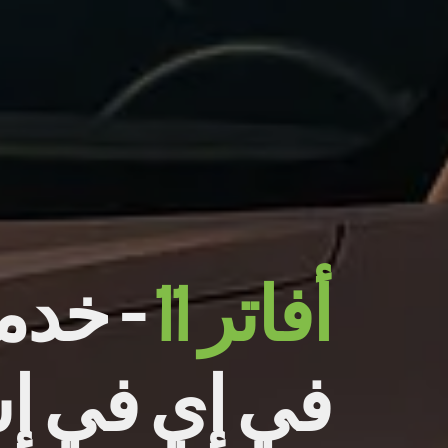
أفاتر 11
– خدم
في إي في 