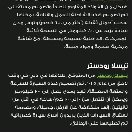
هيكل من الفولاذ المقاوم للصدأ وتصميم مستقبلي،
تم تصميم هذه الشاحنة للعمل والأناقة. يمكنها
سحب أحمال ثقيلة (أكثر من 6000 كجم) وتوفر مدى
قيادة يزيد عن 800 كيلومتر في النسخة ثلاثية
المحركات. الداخلية فسيحة وبسيطة، مع شاشة
مركزية ضخمة ومواد متينة.
تيسلا رودستر
تيسلا رودستر
من المتوقع إطلاقها في دبي في وقت
لاحق من عام 2025. تم تصميم هذه السيارة للسرعة
والمتعة المطلقة. تَعِد بمدى يصل إلى 1000 كيلومتر
ويمكن أن تنتقل من 0 إلى 100 كم/ساعة في أقل من
ثانيتين. إنها منخفضة عن الأرض، جميلة، ومصممة
لعشاق السيارات الذين يريدون أسرع سيارة كهربائية
تم تصنيعها على الإطلاق.