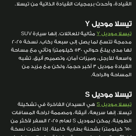
القيادة، وأحدث برمجيات القيادة الذاتية من تيسلا.
تيسلا موديل Y
تيسلا موديل Y
مثالية للعائلات. إنها سيارة SUV
مدمجة تتسع لما يصل إلى سبعة ركاب. نسخة 2025
لها مدى يبلغ حوالي 530 كيلومترًا وتأتي مع مساحة
واسعة للأرجل، وميزات أمان، وتصميم أنيق. تشبه
القيادة موديل 3 أكبر حجمًا، ولكن مع مزيد من
المساحة والراحة.
تيسلا موديل S
تيسلا موديل S
هي السيدان الفاخرة في تشكيلة
تيسلا. إنها سريعة، أنيقة، ومصممة لراحة المسافات
الطويلة. يمكن لموديل S لعام 2025 السفر لأكثر من
650 كيلومترًا بشحنة بطارية كاملة. إذا اخترت نسخة