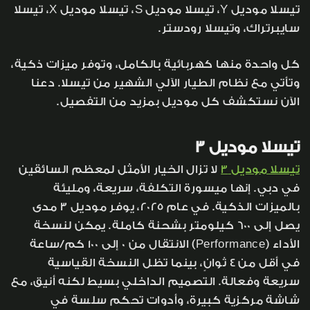
تيسلا موديل Y، تيسلا موديل S، تيسلا موديل X، تيسلا
سايبرتراك، وتيسلا رودستر.
كل واحدة منها كهربائية بالكامل، وتوفر ميزات ذكية،
وتأتي مع نظام الطيار الآلي الشهير من تيسلا. دعنا
الآن نستكشف كل موديل بمزيد من التفصيل.
تيسلا موديل 3
تيسلا موديل 3
لا تزال الخيار الأمثل لمعظم السائقين
في دبي. إنها ميسورة التكلفة، سريعة، ومليئة
بالميزات الذكية. في عام 2025، يوفر موديل 3 مدى
يصل إلى 600 كيلومتر بشحنة كاملة. يمكن لنسخة
الأداء (Performance) الانتقال من 0 إلى 100 كم/ساعة
في أقل من 4 ثوانٍ، بينما تظل النسخة القياسية
سريعة وفعالة. التصميم الداخلي بسيط لكنه أنيق، مع
شاشة مركزية كبيرة، وأدوات تحكم سلسة في