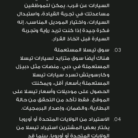
السيارات عن قرب. يمكن للموظفين
مساعدتك في تجربة القيادة، واستبدال
السيارات، واختيار الموديل المناسب. إنه
فكرة جيدة إذا كنت تريد رؤية وتجربة
السيارة قبل اتخاذ القرار.
سوق تيسلا المستعملة
هناك أيضًا سوق متزايد لسيارات تيسلا
المستعملة في دبي. منصات مثل دبيزل
وكارسويتش تسرد سيارات تيسلا
المستعملة بأسعار أقل، ويمكنك
الحصول على موديلات وأسعار تيسلا على
الموقع. فقط تأكد من التحقق من حالة
البطارية، والضمان، وإصدار البرمجيات.
الاستيراد من الولايات المتحدة أو أوروبا
يختار بعض المشترين استيراد تيسلا من
الولايات المتحدة أو أوروبا. بينما قد