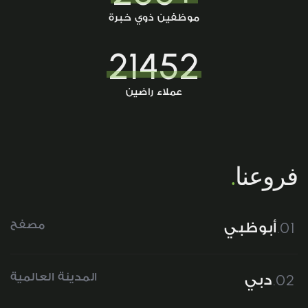
موظفين ذوي خبرة
21452
عملاء راضين
فروعنا
.
01.
مصفح
أبوظبي
02.
المدينة العالمية
دبي