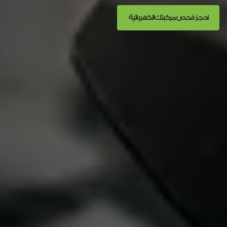
احجز فحص مركبتك الكهربائية