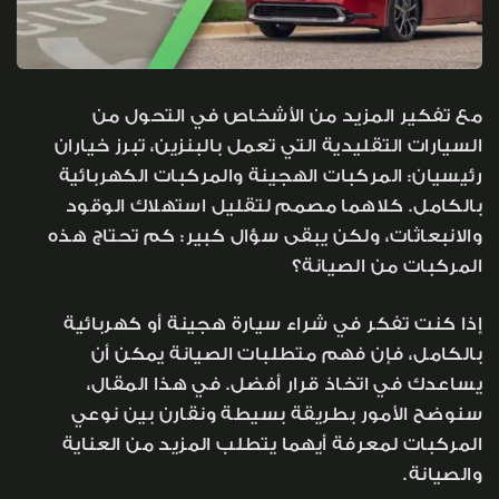
مع تفكير المزيد من الأشخاص في التحول من
السيارات التقليدية التي تعمل بالبنزين، تبرز خياران
رئيسيان: المركبات الهجينة والمركبات الكهربائية
بالكامل. كلاهما مصمم لتقليل استهلاك الوقود
والانبعاثات، ولكن يبقى سؤال كبير: كم تحتاج هذه
المركبات من الصيانة؟
إذا كنت تفكر في شراء سيارة هجينة أو كهربائية
بالكامل، فإن فهم متطلبات الصيانة يمكن أن
يساعدك في اتخاذ قرار أفضل. في هذا المقال،
سنوضح الأمور بطريقة بسيطة ونقارن بين نوعي
المركبات لمعرفة أيهما يتطلب المزيد من العناية
والصيانة.